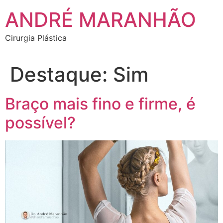
Ir
ANDRÉ MARANHÃO
para
o
Cirurgia Plástica
conteúdo
Destaque:
Sim
Braço mais fino e firme, é
possível?