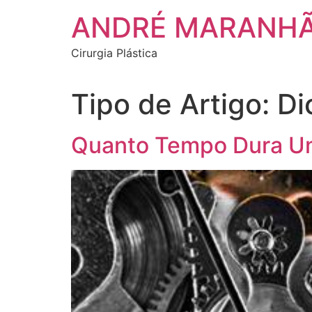
Ir
ANDRÉ MARANH
para
o
Cirurgia Plástica
conteúdo
Tipo de Artigo:
Di
Quanto Tempo Dura Uma