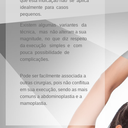
que esta indicação não se aplica
idealmente para casos
pequenos.
Existem algumas variantes da
técnica, mas não alteram a sua
magnitude, no que diz respeito
da execução simples e com
pouca possibilidade de
complicações.
Pode ser facilmente associada a
outras cirurgias, pois não conflitua
em sua execução, sendo as mais
comuns a abdominoplastia e a
mamoplastia.